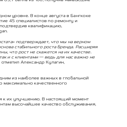
ом уровне. В конце августа в Бангкоке
стие 45 специалистов по ремонту и
, подтвердив квалификацию,
gan.
остата» подтверждает, что мы на верном
 основа стабильного роста бренда. Расширяя
ы, что рост не скажется на их качестве.
ак и с клиентами — ведь для нас важно не
— отметил Александр Кулагин,
дним из наиболее важных в глобальной
ию максимально качественного
ся к их улучшению. В настоящий момент
иентам высочайшее качество обслуживания,