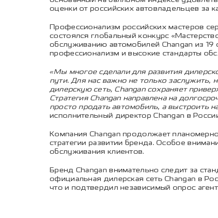
оценки от российских автовладельцев за к
Профессионализм российских мастеров сер
состоялся глобальный конкурс «Мастерство 
обслуживанию автомобилей Changan из 19 с
профессионализм и высокие стандарты обсл
«Мы многое сделали для развития дилерско
пути. Для нас важно не только заслужить, 
дилерскую сеть, Changan сохраняет привер
Стратегия Changan направлена на долгосроч
просто продать автомобиль, а выстроить 
исполнительный директор Changan в России
Компания Changan продолжает планомерное
стратегии развитии бренда. Особое внима
обслуживания клиентов.
Бренд Changan внимательно следит за ста
официальная дилерская сеть Changan в Ро
что и подтвердил независимый опрос агент