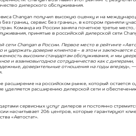
ачество дилерского обслуживания.
виса Changan получил высокую оценку и на международн
без границ, сервис без границ», в котором приняли уча
тран. Команда из России заняла почетное третье место
уживания, принятые в российской дилерской сети Chan
й сети Changan в России. Первое место в рейтинге «Авт
но и удержать доверие клиентов – в этом и заключается
женность высоким стандартам обслуживания, и мы уверен
ное и взаимовыгодное сотрудничество как с дилерами, т
надежные, доверительные отношения на годы вперед»
, 
.
 расширение на российском рынке, который остается о
ние уделяется расширению дилерской сети и обеспечен
ндартами сервисных услуг дилеров и постоянно стремит
ссии насчитывает 206 центров, которые гарантируют кл
ства «Автостат».