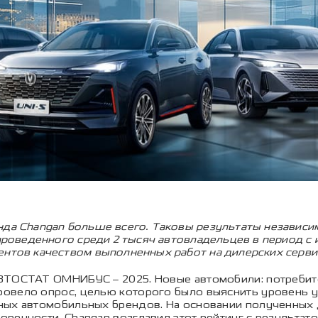
нда Changan больше всего. Таковы результаты независи
проведенного среди 2 тысяч автовладельцев в период с и
ентов качеством выполненных работ на дилерских серви
ВТОСТАТ ОМНИБУС – 2025. Новые автомобили: потребит
овело опрос, целью которого было выяснить уровень 
ных автомобильных брендов. На основании полученных д
ренности. Changan возглавил этот рейтинг с результато