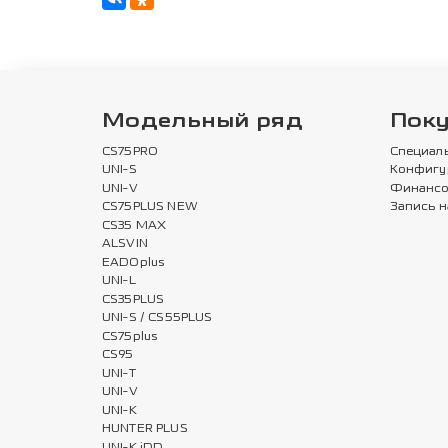
Модельный ряд
Пок
CS75PRO
Специал
UNI-S
Конфигу
UNI-V
Финансо
CS75PLUS NEW
Запись н
CS35 MAX
ALSVIN
EADOplus
UNI-L
CS35PLUS
UNI-S / CS55PLUS
CS75plus
CS95
UNI-T
UNI-V
UNI-K
HUNTER PLUS
UNI-K iDD