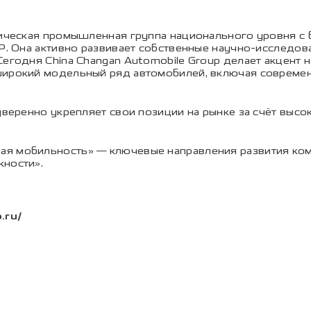
гическая промышленная группа национального уровня с 
Р. Она активно развивает собственные научно-исследова
егодня China Changan Automobile Group делает акцент н
широкий модельный ряд автомобилей, включая современ
 уверенно укрепляет свои позиции на рынке за счёт выс
ая мобильность» — ключевые направления развития к
жности».
.ru/