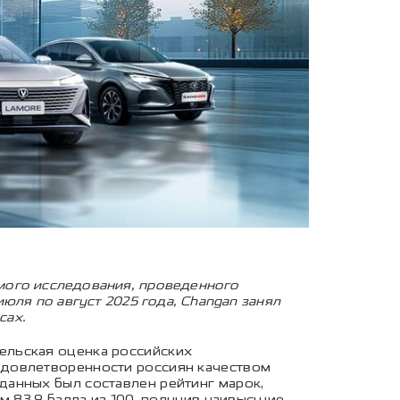
мого исследования, проведенного
юля по август 2025 года, Changan занял
сах.
ельская оценка российских
удовлетворенности россиян качеством
анных был составлен рейтинг марок,
м 83,9 балла из 100, получив наивысшие