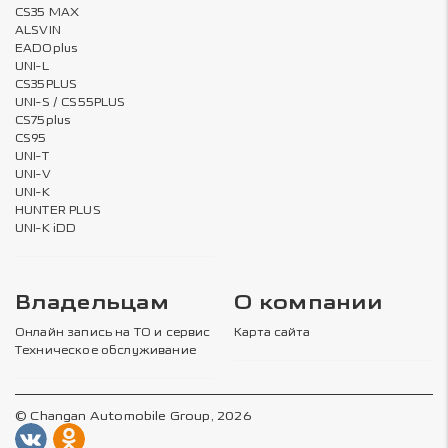
CS35 MAX
ALSVIN
EADOplus
UNI-L
CS35PLUS
UNI-S / CS55PLUS
CS75plus
CS95
UNI-T
UNI-V
UNI-K
HUNTER PLUS
UNI-K iDD
Владельцам
О компании
Онлайн запись на ТО и сервис
Карта сайта
Техническое обслуживание
© Changan Automobile Group, 2026