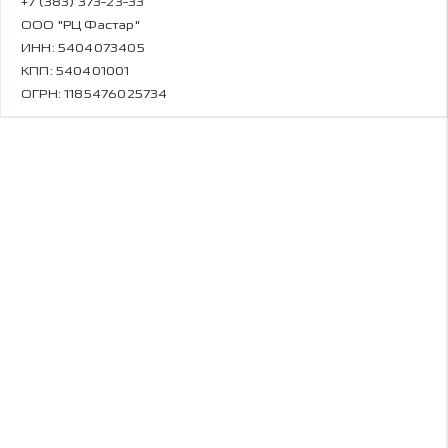
+7 (383) 373-23-33
ООО "РЦ Фастар"
ИНН: 5404073405
КПП: 540401001
ОГРН: 1185476025734