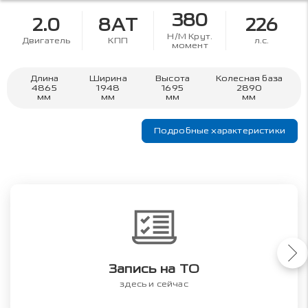
380
2.0
8AT
226
Н/М Крут.
Двигатель
КПП
л.с.
момент
Длина
Ширина
Высота
Колесная база
4865
1948
1695
2890
мм
мм
мм
мм
Подробные характеристики
Запись на ТО
здесь и сейчас