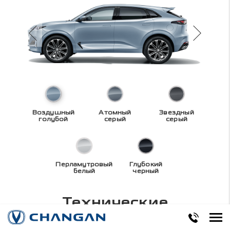
Воздушный
Атомный
Звездный
голубой
серый
серый
Перламутровый
Глубокий
белый
черный
Технические
характеристики
UNI-K