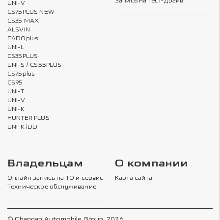
Запись на тест-драйв
UNI-V
CS75PLUS NEW
CS35 MAX
ALSVIN
EADOplus
UNI-L
CS35PLUS
UNI-S / CS55PLUS
CS75plus
CS95
UNI-T
UNI-V
UNI-K
HUNTER PLUS
UNI-K iDD
Владельцам
О компании
Онлайн запись на ТО и сервис
Карта сайта
Техническое обслуживание
© Changan Automobile Group, 2026