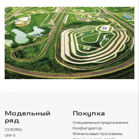
Модельный
Покупка
ряд
Специальные предложения
Конфигуратор
CS75PRO
Финансовые программы
UNI-S